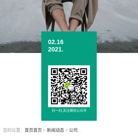
02.16
2021.
扫一扫,关注微信公众号
您的位置：
首页
首页
>
新闻动态
>
公司新闻