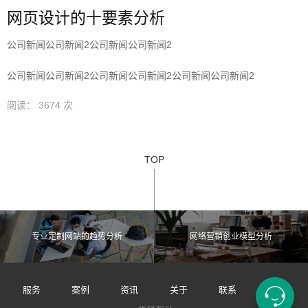
网页设计的十要素分析
公司新闻公司新闻2公司新闻公司新闻2
公司新闻公司新闻2公司新闻公司新闻2公司新闻公司新闻2
阅读： 3674 次
TOP
专业定制网站的趋势分析
网络营销创业模型分析
服务
案例
资讯
关于
联系